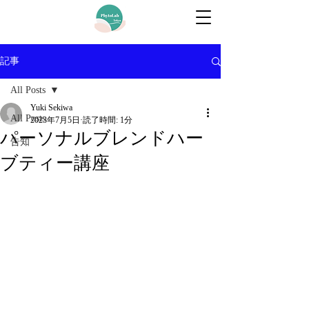
記事
All Posts
Yuki Sekiwa
All Posts
2023年7月5日
読了時間: 1分
パーソナルブレンドハー
告知
ブティー講座